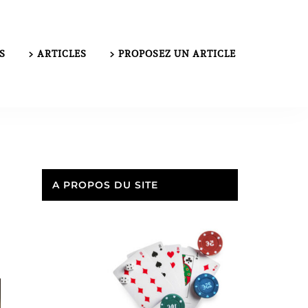
S
> ARTICLES
> PROPOSEZ UN ARTICLE
A PROPOS DU SITE