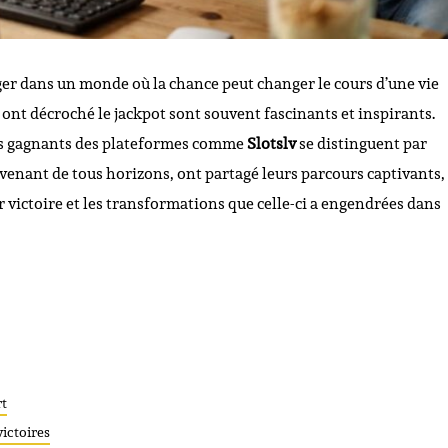
nger dans un monde où la chance peut changer le cours d’une vie
 ont décroché le jackpot sont souvent fascinants et inspirants.
 les gagnants des plateformes comme
Slotslv
se distinguent par
rovenant de tous horizons, ont partagé leurs parcours captivants,
r victoire et les transformations que celle-ci a engendrées dans
rt
victoires