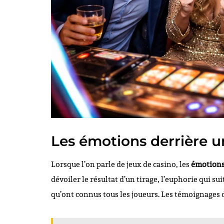
Les émotions derrière 
Lorsque l’on parle de jeux de casino, les
émotion
dévoiler le résultat d’un tirage, l’euphorie qui s
qu’ont connus tous les joueurs. Les témoignages 