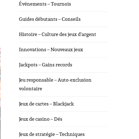
Événements – Tournois
Guides débutants – Conseils
Histoire – Culture des jeux d'argent
Innovations – Nouveaux jeux
Jackpots – Gains records
Jeu responsable – Auto-exclusion
volontaire
Jeux de cartes – Blackjack
Jeux de casino – Dés
Jeux de stratégie – Techniques