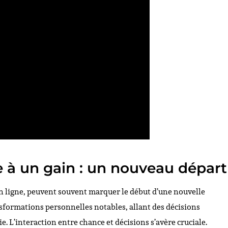
e à un gain : un nouveau départ
 en ligne, peuvent souvent marquer le début d’une nouvelle
nsformations personnelles notables, allant des décisions
. L’interaction entre chance et décisions s’avère cruciale.