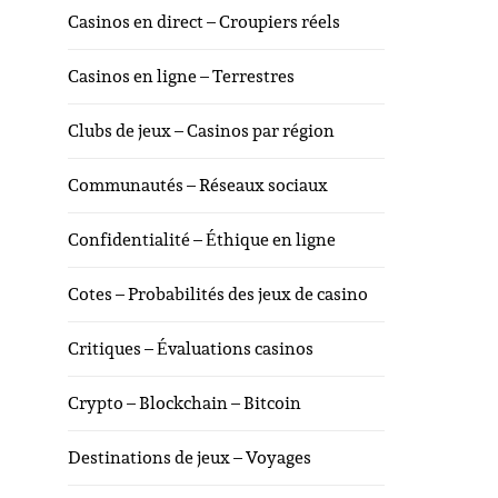
Casinos en direct – Croupiers réels
Casinos en ligne – Terrestres
Clubs de jeux – Casinos par région
Communautés – Réseaux sociaux
Confidentialité – Éthique en ligne
Cotes – Probabilités des jeux de casino
Critiques – Évaluations casinos
Crypto – Blockchain – Bitcoin
Destinations de jeux – Voyages