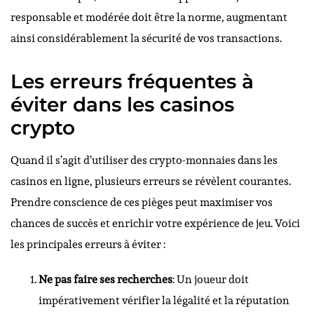
responsable et modérée doit être la norme, augmentant
ainsi considérablement la sécurité de vos transactions.
Les erreurs fréquentes à
éviter dans les casinos
crypto
Quand il s’agit d’utiliser des crypto-monnaies dans les
casinos en ligne, plusieurs erreurs se révèlent courantes.
Prendre conscience de ces pièges peut maximiser vos
chances de succès et enrichir votre expérience de jeu. Voici
les principales erreurs à éviter :
Ne pas faire ses recherches
: Un joueur doit
impérativement vérifier la légalité et la réputation