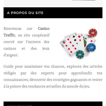
A PROPOS DU SITE
Bienvenue sur
Casino
Traffic
, un site coopératif
centré sur l’univers des
casinos et des jeux
d’argent.
Guide pour maximiser vos chances, explorez des articles
rédigés par des experts pour approfondir vos
connaissances, découvrir des stratégies gagnantes et rester
à la pointe des tendances actuelles du monde du jeu.