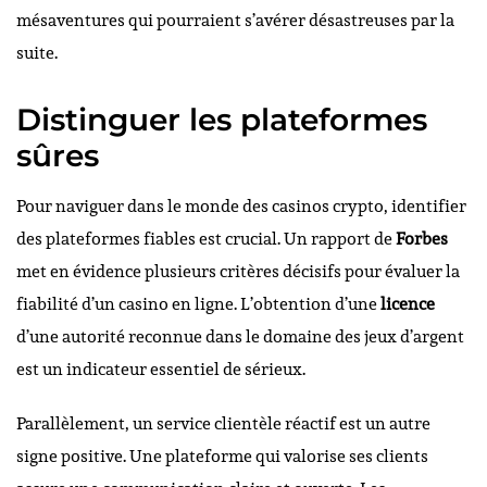
mésaventures qui pourraient s’avérer désastreuses par la
suite.
Distinguer les plateformes
sûres
Pour naviguer dans le monde des casinos crypto, identifier
des plateformes fiables est crucial. Un rapport de
Forbes
met en évidence plusieurs critères décisifs pour évaluer la
fiabilité d’un casino en ligne. L’obtention d’une
licence
d’une autorité reconnue dans le domaine des jeux d’argent
est un indicateur essentiel de sérieux.
Parallèlement, un service clientèle réactif est un autre
signe positive. Une plateforme qui valorise ses clients