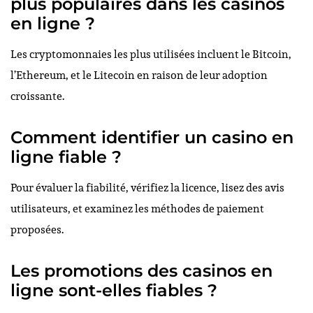
plus populaires dans les casinos
en ligne ?
Les cryptomonnaies les plus utilisées incluent le Bitcoin,
l’Ethereum, et le Litecoin en raison de leur adoption
croissante.
Comment identifier un casino en
ligne fiable ?
Pour évaluer la fiabilité, vérifiez la licence, lisez des avis
utilisateurs, et examinez les méthodes de paiement
proposées.
Les promotions des casinos en
ligne sont-elles fiables ?