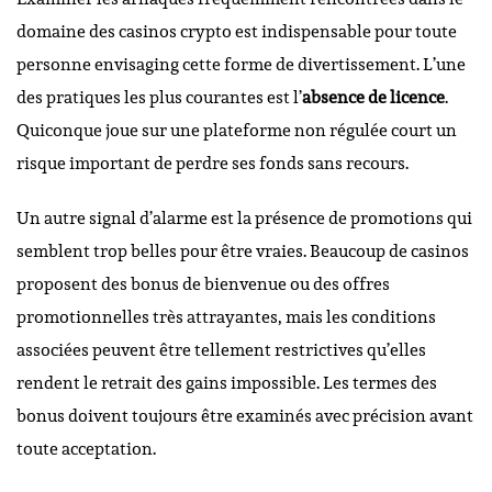
domaine des casinos crypto est indispensable pour toute
personne envisaging cette forme de divertissement. L’une
des pratiques les plus courantes est l’
absence de licence
.
Quiconque joue sur une plateforme non régulée court un
risque important de perdre ses fonds sans recours.
Un autre signal d’alarme est la présence de promotions qui
semblent trop belles pour être vraies. Beaucoup de casinos
proposent des bonus de bienvenue ou des offres
promotionnelles très attrayantes, mais les conditions
associées peuvent être tellement restrictives qu’elles
rendent le retrait des gains impossible. Les termes des
bonus doivent toujours être examinés avec précision avant
toute acceptation.