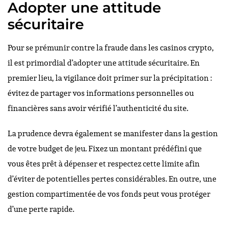
Adopter une attitude
sécuritaire
Pour se prémunir contre la fraude dans les casinos crypto,
il est primordial d’adopter une attitude sécuritaire. En
premier lieu, la vigilance doit primer sur la précipitation :
évitez de partager vos informations personnelles ou
financières sans avoir vérifié l’authenticité du site.
La prudence devra également se manifester dans la gestion
de votre budget de jeu. Fixez un montant prédéfini que
vous êtes prêt à dépenser et respectez cette limite afin
d’éviter de potentielles pertes considérables. En outre, une
gestion compartimentée de vos fonds peut vous protéger
d’une perte rapide.