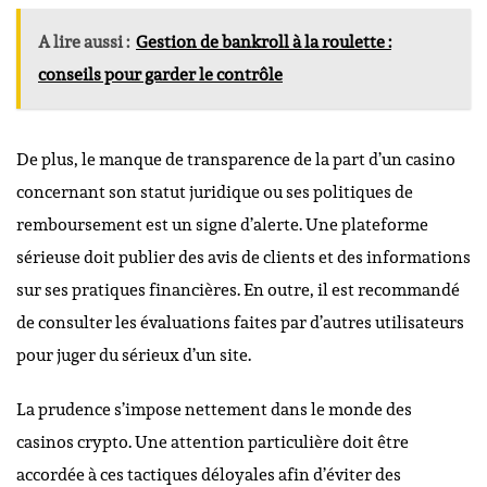
A lire aussi :
Gestion de bankroll à la roulette :
conseils pour garder le contrôle
De plus, le manque de transparence de la part d’un casino
concernant son statut juridique ou ses politiques de
remboursement est un signe d’alerte. Une plateforme
sérieuse doit publier des avis de clients et des informations
sur ses pratiques financières. En outre, il est recommandé
de consulter les évaluations faites par d’autres utilisateurs
pour juger du sérieux d’un site.
La prudence s’impose nettement dans le monde des
casinos crypto. Une attention particulière doit être
accordée à ces tactiques déloyales afin d’éviter des