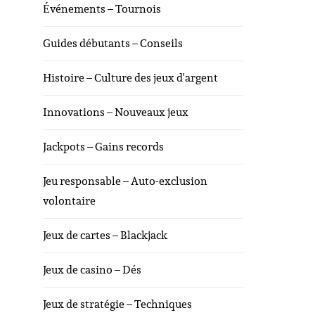
Événements – Tournois
Guides débutants – Conseils
Histoire – Culture des jeux d'argent
Innovations – Nouveaux jeux
Jackpots – Gains records
Jeu responsable – Auto-exclusion
volontaire
Jeux de cartes – Blackjack
Jeux de casino – Dés
Jeux de stratégie – Techniques