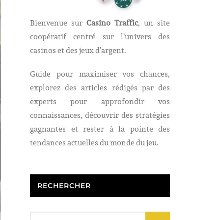
Bienvenue sur
Casino Traffic
, un site
coopératif centré sur l’univers des
casinos et des jeux d’argent.
Guide pour maximiser vos chances,
explorez des articles rédigés par des
experts pour approfondir vos
connaissances, découvrir des stratégies
gagnantes et rester à la pointe des
tendances actuelles du monde du jeu.
RECHERCHER
Rechercher :