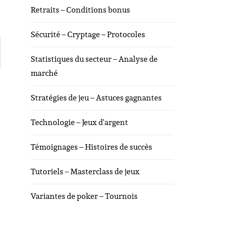
Retraits – Conditions bonus
Sécurité – Cryptage – Protocoles
Statistiques du secteur – Analyse de
marché
Stratégies de jeu – Astuces gagnantes
Technologie – Jeux d'argent
Témoignages – Histoires de succès
Tutoriels – Masterclass de jeux
Variantes de poker – Tournois