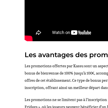
Les avantages des prom
Les promotions offertes par Kassu sont un aspect 
bonus de bienvenue de 100% jusqu’à 100€, accompag
offres de cet établissement. Ce type de bonus pe
inscription, offrant ainsi un meilleur départ dans
Les promotions ne se limitent pas à l’inscription
Fridays », où les joueurs peuvent bénéficier d’un 