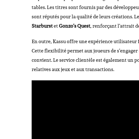
tables. Les titres sont fournis par des dévelop
sont réputés pour la qualité de leurs créations.
Starburst
et
Gonzo’s Quest
, renforçant l’attrait 
En outre, Kassu offre une expérience utilisateur f
Cette flexibilité permet aux joueurs de s’engager 
convient. Le service clientèle est également un p
relatives aux jeux et aux transactions.