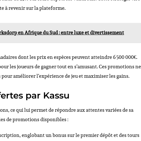
ite à revenir sur la plateforme.
rksdorp en Afrique du Sud : entre luxe et divertissement
adaires dont les prix en espèces peuvent atteindre 6 500 000€.
our les joueurs de gagner tout en s’amusant. Ces promotions ne
ls pour améliorer l’expérience de jeu et maximiser les gains.
ertes par Kassu
ions, ce qui lui permet de répondre aux attentes variées de sa
ries de promotions disponibles :
inscription, englobant un bonus sur le premier dépôt et des tours