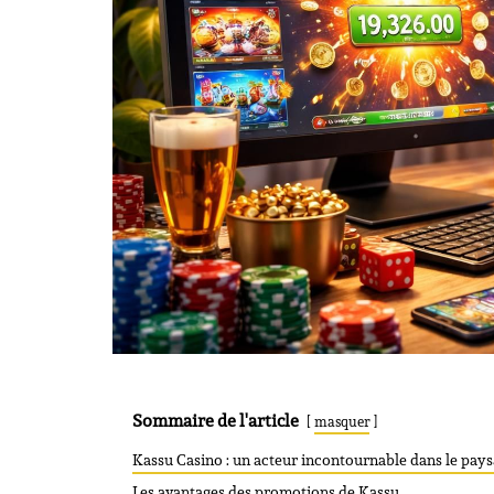
Sommaire de l'article
masquer
Kassu Casino : un acteur incontournable dans le pays
Les avantages des promotions de Kassu