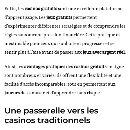
Enfin, les
casinos gratuits
sont une excellente plateforme
d’apprentissage. Les
jeux gratuits
permettent
d’expérimenter différentes stratégies et de comprendre les
règles sans aucune pression financière. Cette pratique est
inestimable pour ceux qui souhaitent progresser et se
sentir plus à l’aise avant de passer aux
jeux avec argent réel
.
Ainsi, les
avantages pratiques
des
casinos gratuits
en ligne
sont nombreux et variés. Ils offrent une flexibilité et une
facilité d’accès incomparables, tout en permettant aux
joueurs
de s’amuser et d’apprendre sans risque.
Une passerelle vers les
casinos traditionnels