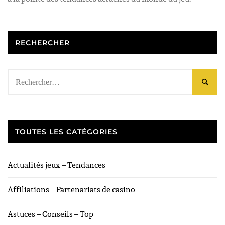
RECHERCHER
Rechercher :
TOUTES LES CATÉGORIES
Actualités jeux – Tendances
Affiliations – Partenariats de casino
Astuces – Conseils – Top