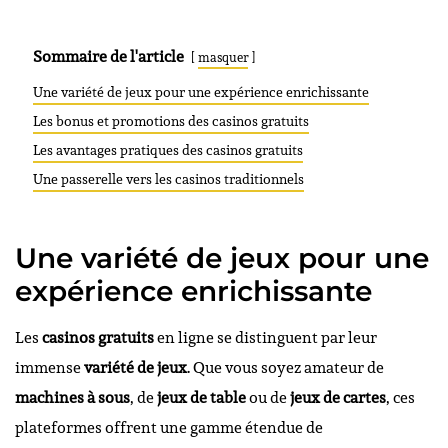
Sommaire de l'article
masquer
Une variété de jeux pour une expérience enrichissante
Les bonus et promotions des casinos gratuits
Les avantages pratiques des casinos gratuits
Une passerelle vers les casinos traditionnels
Une variété de jeux pour une
expérience enrichissante
Les
casinos gratuits
en ligne se distinguent par leur
immense
variété de jeux
. Que vous soyez amateur de
machines à sous
, de
jeux de table
ou de
jeux de cartes
, ces
plateformes offrent une gamme étendue de