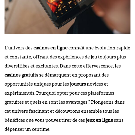
L’univers des
casinos en ligne
connaît une évolution rapide
et constante, offrant des expériences de jeu toujours plus
diversifiées et excitantes. Dans cette effervescence, les
casinos gratuits
se démarquent en proposant des
opportunités uniques pour les
joueurs
novices et
expérimentés. Pourquoi opter pour ces plateformes
gratuites et quels en sont les avantages ? Plongeons dans
cet univers fascinant et découvrons ensemble tous les
bénéfices que vous pouvez tirer de ces
jeux en ligne
sans
dépenser un centime.