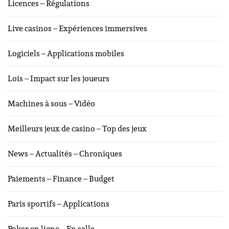
Licences – Régulations
Live casinos – Expériences immersives
Logiciels – Applications mobiles
Lois – Impact sur les joueurs
Machines à sous – Vidéo
Meilleurs jeux de casino – Top des jeux
News – Actualités – Chroniques
Paiements – Finance – Budget
Paris sportifs – Applications
Poker en ligne – En salle