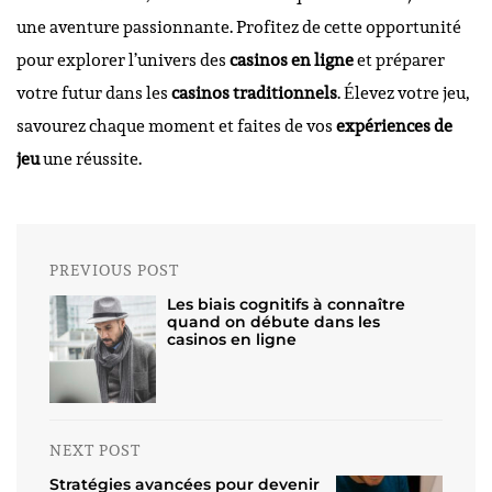
une aventure passionnante. Profitez de cette opportunité
pour explorer l’univers des
casinos en ligne
et préparer
votre futur dans les
casinos traditionnels
. Élevez votre jeu,
savourez chaque moment et faites de vos
expériences de
jeu
une réussite.
Post
PREVIOUS POST
navigation
Les biais cognitifs à connaître
quand on débute dans les
casinos en ligne
NEXT POST
Stratégies avancées pour devenir