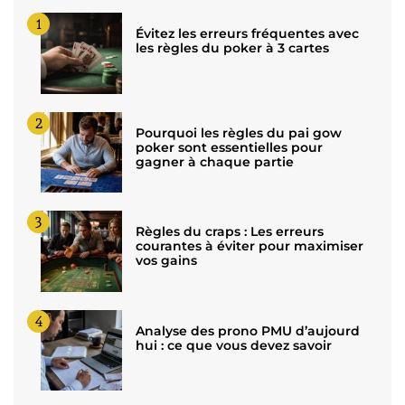
Évitez les erreurs fréquentes avec
les règles du poker à 3 cartes
Pourquoi les règles du pai gow
poker sont essentielles pour
gagner à chaque partie
Règles du craps : Les erreurs
courantes à éviter pour maximiser
vos gains
Analyse des prono PMU d’aujourd
hui : ce que vous devez savoir