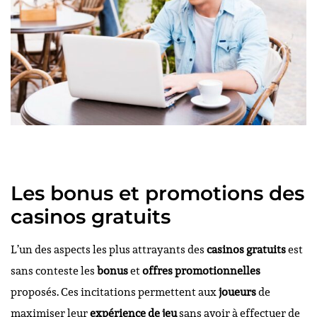
Les bonus et promotions des
casinos gratuits
L’un des aspects les plus attrayants des
casinos gratuits
est
sans conteste les
bonus
et
offres promotionnelles
proposés. Ces incitations permettent aux
joueurs
de
maximiser leur
expérience de jeu
sans avoir à effectuer de