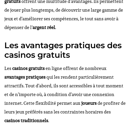
gratuits
offrent une multitude d’avantages. Ils permettent
de jouer plus longtemps, de découvrir une large gamme de
jeux et d’améliorer ses compétences, le tout sans avoir à
dépenser de l’
argent réel
.
Les avantages pratiques des
casinos gratuits
Les
casinos gratuits
en ligne offrent de nombreux
avantages pratiques
qui les rendent particulièrement
attractifs. Tout d’abord, ils sont accessibles à tout moment
et de n’importe où, à condition d’avoir une connexion
internet. Cette flexibilité permet aux
joueurs
de profiter de
leurs jeux préférés sans les contraintes horaires des
casinos traditionnels
.