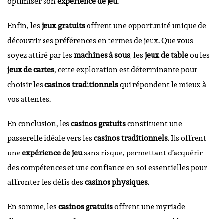
optimiser son
expérience de jeu
.
Enfin, les
jeux gratuits
offrent une opportunité unique de
découvrir ses préférences en termes de jeux. Que vous
soyez attiré par les
machines à sous
, les
jeux de table
ou les
jeux de cartes
, cette exploration est déterminante pour
choisir les
casinos traditionnels
qui répondent le mieux à
vos attentes.
En conclusion, les
casinos gratuits
constituent une
passerelle idéale vers les
casinos traditionnels
. Ils offrent
une
expérience de jeu
sans risque, permettant d’acquérir
des compétences et une confiance en soi essentielles pour
affronter les défis des
casinos physiques
.
En somme, les
casinos gratuits
offrent une myriade