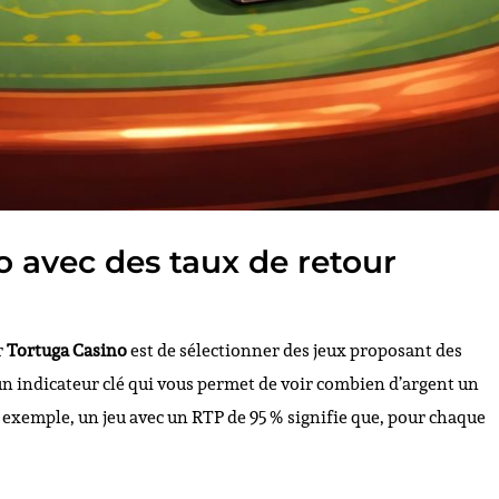
no avec des taux de retour
r
Tortuga Casino
est de sélectionner des jeux proposant des
 un indicateur clé qui vous permet de voir combien d’argent un
r exemple, un jeu avec un RTP de 95 % signifie que, pour chaque