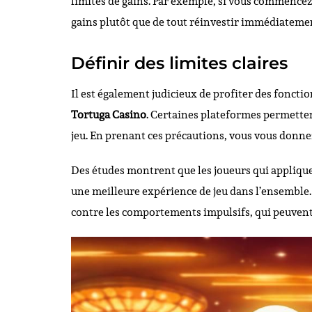
limites de gains. Par exemple, si vous commencez à
gains plutôt que de tout réinvestir immédiatement
Définir des limites claires
Il est également judicieux de profiter des fonctio
Tortuga Casino
. Certaines plateformes permettent
jeu. En prenant ces précautions, vous vous donnez
Des études montrent que les joueurs qui applique
une meilleure expérience de jeu dans l’ensemble.
contre les comportements impulsifs, qui peuvent 