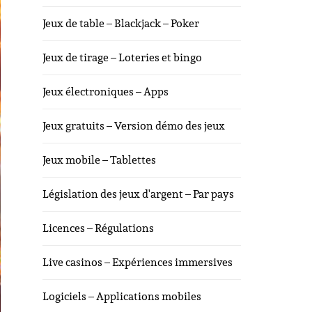
Jeux de table – Blackjack – Poker
Jeux de tirage – Loteries et bingo
Jeux électroniques – Apps
Jeux gratuits – Version démo des jeux
Jeux mobile – Tablettes
Législation des jeux d'argent – Par pays
Licences – Régulations
Live casinos – Expériences immersives
Logiciels – Applications mobiles