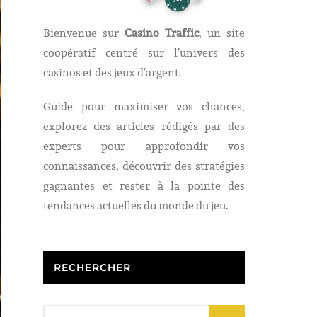
Bienvenue sur
Casino Traffic
, un site
coopératif centré sur l’univers des
casinos et des jeux d’argent.
Guide pour maximiser vos chances,
explorez des articles rédigés par des
experts pour approfondir vos
connaissances, découvrir des stratégies
gagnantes et rester à la pointe des
tendances actuelles du monde du jeu.
RECHERCHER
Rechercher :