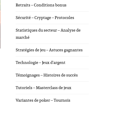
Retraits – Conditions bonus
Sécurité – Cryptage – Protocoles
Statistiques du secteur – Analyse de
marché
Stratégies de jeu – Astuces gagnantes
Technologie – Jeux d'argent
Témoignages – Histoires de succès
Tutoriels – Masterclass de jeux
Variantes de poker – Tournois