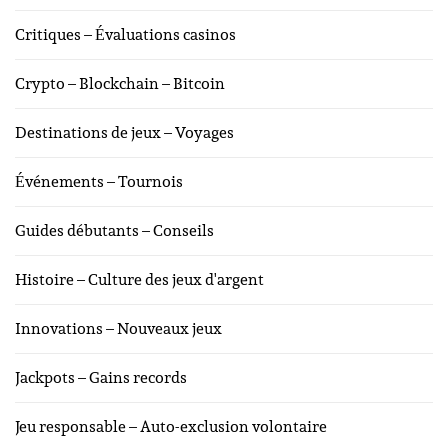
Critiques – Évaluations casinos
Crypto – Blockchain – Bitcoin
Destinations de jeux – Voyages
Événements – Tournois
Guides débutants – Conseils
Histoire – Culture des jeux d'argent
Innovations – Nouveaux jeux
Jackpots – Gains records
Jeu responsable – Auto-exclusion volontaire