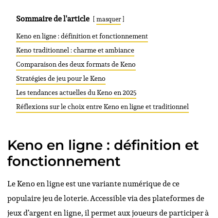
Sommaire de l'article
masquer
Keno en ligne : définition et fonctionnement
Keno traditionnel : charme et ambiance
Comparaison des deux formats de Keno
Stratégies de jeu pour le Keno
Les tendances actuelles du Keno en 2025
Réflexions sur le choix entre Keno en ligne et traditionnel
Keno en ligne : définition et
fonctionnement
Le Keno en ligne est une variante numérique de ce
populaire jeu de loterie. Accessible via des plateformes de
jeux d’argent en ligne, il permet aux joueurs de participer à