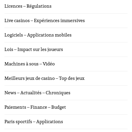
Licences – Régulations
Live casinos – Expériences immersives
Logiciels – Applications mobiles
Lois – Impact sur les joueurs
Machines à sous – Vidéo
Meilleurs jeux de casino – Top des jeux
News – Actualités – Chroniques
Paiements – Finance – Budget
Paris sportifs – Applications