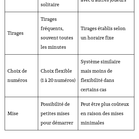
solitaire
Tirages
fréquents,
Tirages établis selon
Tirages
souvent toutes
un horaire fixe
les minutes
Système similaire
Choix de
Choix flexible
mais moins de
numéros
(1 à 20 numéros)
flexibilité dans
certains cas
Possibilité de
Peut être plus coûteux
Mise
petites mises
en raison des mises
pour démarrer
minimales