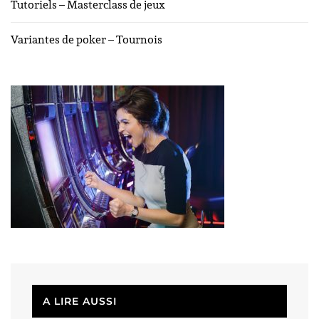
Tutoriels – Masterclass de jeux
Variantes de poker – Tournois
A LIRE AUSSI