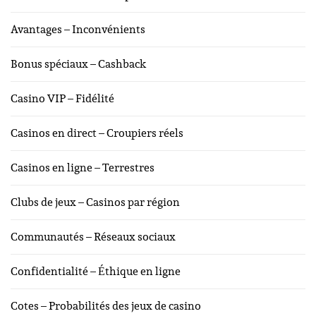
Avantages – Inconvénients
Bonus spéciaux – Cashback
Casino VIP – Fidélité
Casinos en direct – Croupiers réels
Casinos en ligne – Terrestres
Clubs de jeux – Casinos par région
Communautés – Réseaux sociaux
Confidentialité – Éthique en ligne
Cotes – Probabilités des jeux de casino