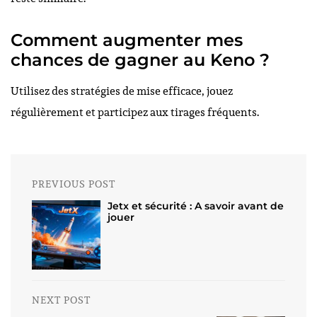
Comment augmenter mes
chances de gagner au Keno ?
Utilisez des stratégies de mise efficace, jouez
régulièrement et participez aux tirages fréquents.
Post
PREVIOUS POST
navigation
Jetx et sécurité : A savoir avant de
jouer
NEXT POST