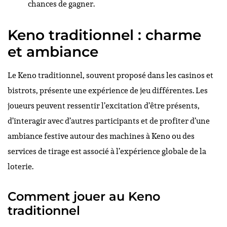
chances de gagner.
Keno traditionnel : charme
et ambiance
Le Keno traditionnel, souvent proposé dans les casinos et
bistrots, présente une expérience de jeu différentes. Les
joueurs peuvent ressentir l’excitation d’être présents,
d’interagir avec d’autres participants et de profiter d’une
ambiance festive autour des machines à Keno ou des
services de tirage est associé à l’expérience globale de la
loterie.
Comment jouer au Keno
traditionnel