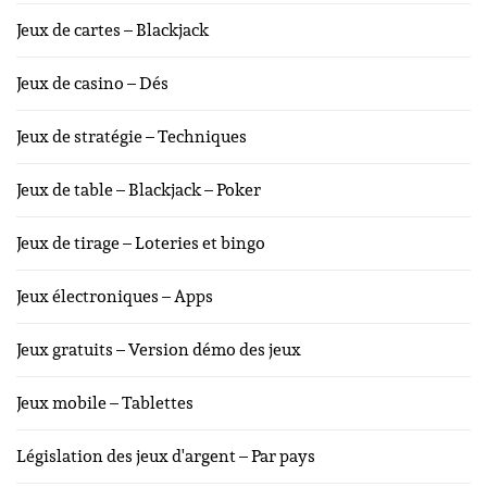
Jeux de cartes – Blackjack
Jeux de casino – Dés
Jeux de stratégie – Techniques
Jeux de table – Blackjack – Poker
Jeux de tirage – Loteries et bingo
Jeux électroniques – Apps
Jeux gratuits – Version démo des jeux
Jeux mobile – Tablettes
Législation des jeux d'argent – Par pays