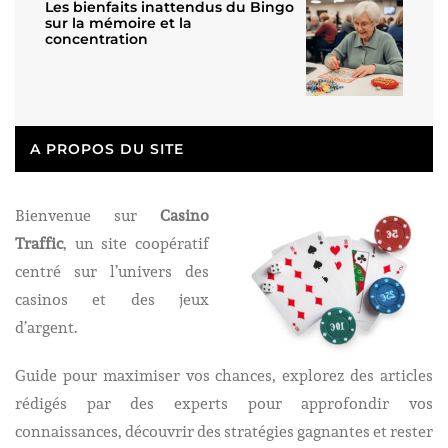
Les bienfaits inattendus du Bingo
sur la mémoire et la
concentration
A PROPOS DU SITE
Bienvenue sur
Casino
Traffic
, un site coopératif
centré sur l’univers des
casinos et des jeux
d’argent.
Guide pour maximiser vos chances, explorez des articles
rédigés par des experts pour approfondir vos
connaissances, découvrir des stratégies gagnantes et rester