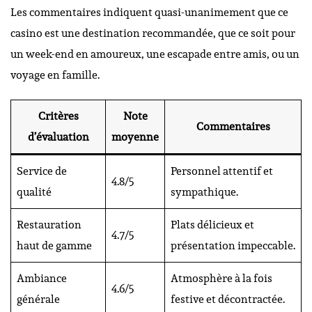
Les commentaires indiquent quasi-unanimement que ce
casino est une destination recommandée, que ce soit pour
un week-end en amoureux, une escapade entre amis, ou un
voyage en famille.
Critères
Note
Commentaires
d’évaluation
moyenne
Service de
Personnel attentif et
4.8/5
qualité
sympathique.
Restauration
Plats délicieux et
4.7/5
haut de gamme
présentation impeccable.
Ambiance
Atmosphère à la fois
4.6/5
générale
festive et décontractée.