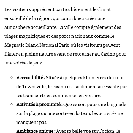
Les visiteurs apprécient particulièrement le climat
ensoleillé de la région, qui contribue à créer une
atmosphère accueillante. La ville compte également des
plages magnifiques et des parcs nationaux comme le
Magnetic Island National Park, où les visiteurs peuvent
flâner en pleine nature avant de retourner au Casino pour
une soirée de jeux.
Accessibilité :
Située à quelques kilomètres du cœur
de Townsville, le casino est facilement accessible par
les transports en commun ou en voiture.
Activités à proximité :
Que ce soit pour une baignade
sur la plage ou une sortie en bateau, les activités ne
manquent pas.
Ambiance unique :
Avec sa belle vue sur l’océan, le