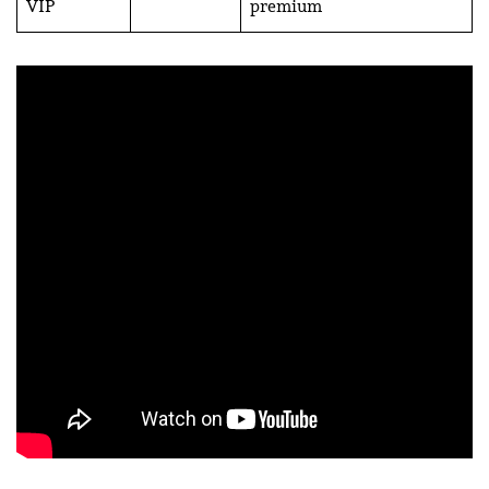
VIP
premium