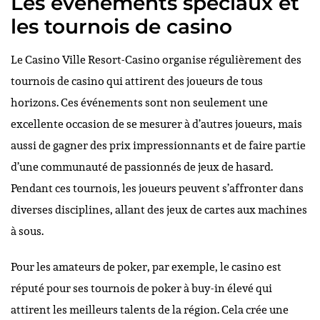
Les événements spéciaux et
les tournois de casino
Le Casino Ville Resort-Casino organise régulièrement des
tournois de casino qui attirent des joueurs de tous
horizons. Ces événements sont non seulement une
excellente occasion de se mesurer à d’autres joueurs, mais
aussi de gagner des prix impressionnants et de faire partie
d’une communauté de passionnés de jeux de hasard.
Pendant ces tournois, les joueurs peuvent s’affronter dans
diverses disciplines, allant des jeux de cartes aux machines
à sous.
Pour les amateurs de poker, par exemple, le casino est
réputé pour ses tournois de poker à buy-in élevé qui
attirent les meilleurs talents de la région. Cela crée une