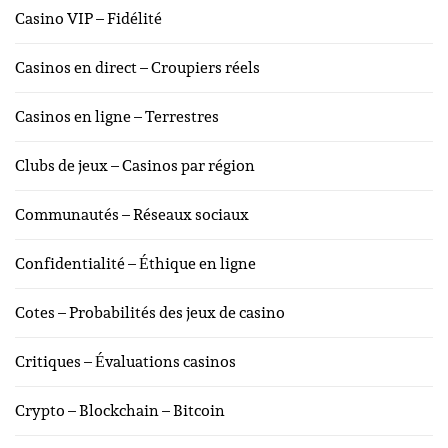
Casino VIP – Fidélité
Casinos en direct – Croupiers réels
Casinos en ligne – Terrestres
Clubs de jeux – Casinos par région
Communautés – Réseaux sociaux
Confidentialité – Éthique en ligne
Cotes – Probabilités des jeux de casino
Critiques – Évaluations casinos
Crypto – Blockchain – Bitcoin