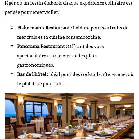
léger ou un festin élaboré, chaque expérience culinaire est
pensée pour émerveiller.
Fisherman’s Restaurant :
Célèbre pour ses fruits de
mer frais et sa cuisine contemporaine.
Panorama Restaurant :
Offrant des vues
spectaculaires sur la mer et des plats
gastronomiques.
Bar de l’hôtel :
Idéal pour des cocktails after-game, où
le plaisir se poursuit.