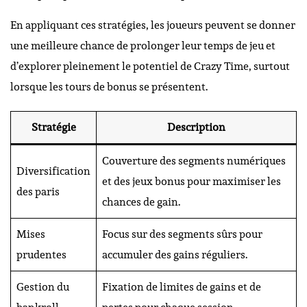
En appliquant ces stratégies, les joueurs peuvent se donner
une meilleure chance de prolonger leur temps de jeu et
d’explorer pleinement le potentiel de Crazy Time, surtout
lorsque les tours de bonus se présentent.
Stratégie
Description
Couverture des segments numériques
Diversification
et des jeux bonus pour maximiser les
des paris
chances de gain.
Mises
Focus sur des segments sûrs pour
prudentes
accumuler des gains réguliers.
Gestion du
Fixation de limites de gains et de