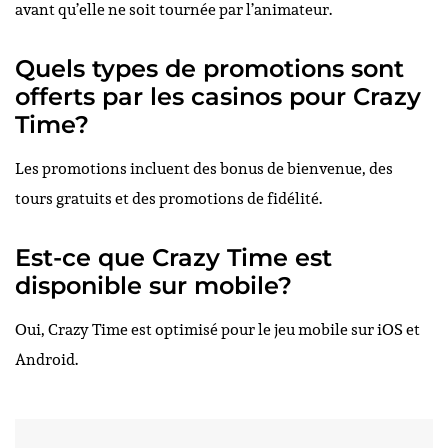
avant qu’elle ne soit tournée par l’animateur.
Quels types de promotions sont
offerts par les casinos pour Crazy
Time?
Les promotions incluent des bonus de bienvenue, des
tours gratuits et des promotions de fidélité.
Est-ce que Crazy Time est
disponible sur mobile?
Oui, Crazy Time est optimisé pour le jeu mobile sur iOS et
Android.