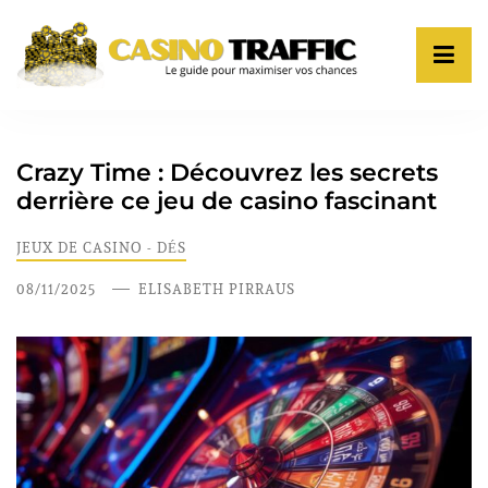
Skip
to
content
Crazy Time : Découvrez les secrets
derrière ce jeu de casino fascinant
JEUX DE CASINO - DÉS
—
08/11/2025
ELISABETH PIRRAUS