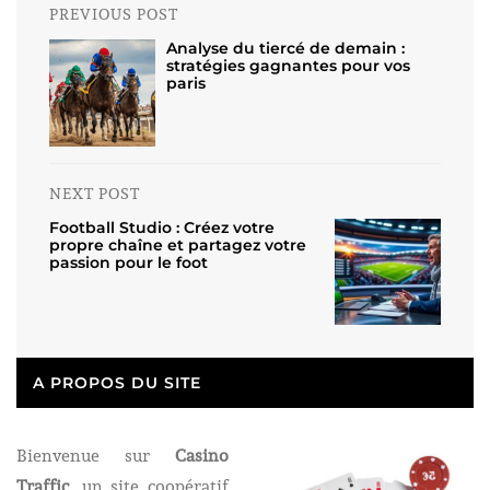
Post
PREVIOUS POST
navigation
Analyse du tiercé de demain :
stratégies gagnantes pour vos
paris
NEXT POST
Football Studio : Créez votre
propre chaîne et partagez votre
passion pour le foot
A PROPOS DU SITE
Bienvenue sur
Casino
Traffic
, un site coopératif