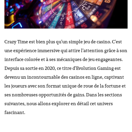
Crazy Time est bien plus qu’un simple jeu de casino. C’est
une expérience immersive qui attire l’attention grâce à son
interface colorée et à ses mécaniques de jeu engageantes.
Depuis sa sortie en 2020, ce titre d’Evolution Gaming est
devenu un incontournable des casinos en ligne, captivant
les joueurs avec son format unique de roue de la fortune et
ses nombreuses opportunités de gains. Dans les sections
suivantes, nous allons explorer en détail cet univers
fascinant.