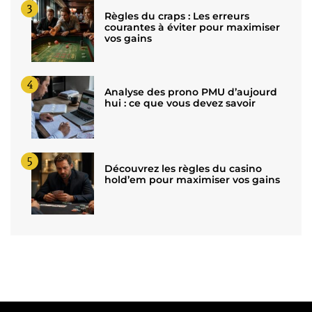
Règles du craps : Les erreurs
courantes à éviter pour maximiser
vos gains
Analyse des prono PMU d’aujourd
hui : ce que vous devez savoir
Découvrez les règles du casino
hold’em pour maximiser vos gains