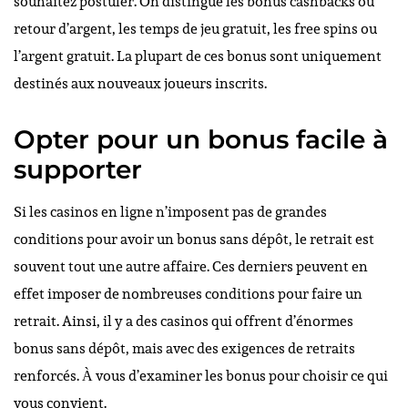
souhaitez postuler. On distingue les bonus cashbacks ou
retour d’argent, les temps de jeu gratuit, les free spins ou
l’argent gratuit. La plupart de ces bonus sont uniquement
destinés aux nouveaux joueurs inscrits.
Opter pour un bonus facile à
supporter
Si les casinos en ligne n’imposent pas de grandes
conditions pour avoir un bonus sans dépôt, le retrait est
souvent tout une autre affaire. Ces derniers peuvent en
effet imposer de nombreuses conditions pour faire un
retrait. Ainsi, il y a des casinos qui offrent d’énormes
bonus sans dépôt, mais avec des exigences de retraits
renforcés. À vous d’examiner les bonus pour choisir ce qui
vous convient.