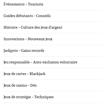
Événements – Tournois
Guides débutants – Conseils
Histoire – Culture des jeux d'argent
Innovations – Nouveaux jeux
Jackpots – Gains records
Jeu responsable – Auto-exclusion volontaire
Jeux de cartes – Blackjack
Jeux de casino – Dés
Jeux de stratégie – Techniques