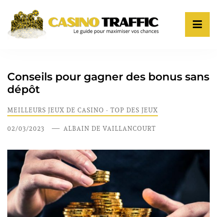
Skip
to
content
Conseils pour gagner des bonus sans
dépôt
MEILLEURS JEUX DE CASINO - TOP DES JEUX
—
02/03/2023
ALBAIN DE VAILLANCOURT