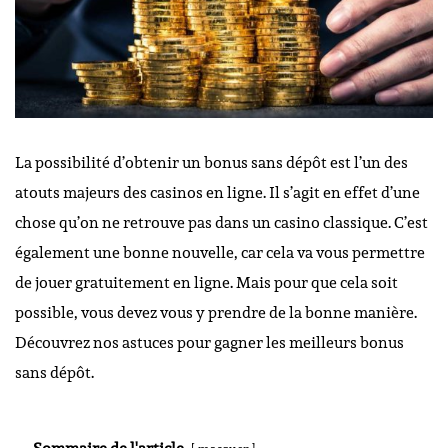
La possibilité d’obtenir un bonus sans dépôt est l’un des
atouts majeurs des casinos en ligne. Il s’agit en effet d’une
chose qu’on ne retrouve pas dans un casino classique. C’est
également une bonne nouvelle, car cela va vous permettre
de jouer gratuitement en ligne. Mais pour que cela soit
possible, vous devez vous y prendre de la bonne manière.
Découvrez nos astuces pour gagner les meilleurs bonus
sans dépôt.