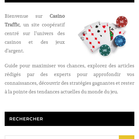
Bienvenue sur
Casino
Traffic
, un site coopératif
centré sur l’univers des
casinos et des jeux
d’argent.
Guide pour maximiser vos chances, explorez des articles
rédigés par des experts pour approfondir vos
connaissances, découvrir des stratégies gagnantes et rester
à la pointe des tendances actuelles du monde du jeu.
RECHERCHER