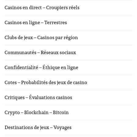
Casinos en direct – Croupiers réels
Casinos en ligne – Terrestres
Clubs de jeux – Casinos par région
Communautés – Réseaux sociaux
Confidentialité – Éthique en ligne
Cotes – Probabilités des jeux de casino
Critiques – Évaluations casinos
Crypto – Blockchain – Bitcoin
Destinations de jeux – Voyages