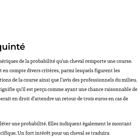
quinté
ériques de la probabilité qu’un cheval remporte une course.
 en compte divers critères, parmi lesquels figurent les
ons de la course ainsi que l’avis des professionnels du milieu.
 signifie qu’il est perçu comme ayant une chance raisonnable de
serait en droit d’attendre un retour de trois euros en cas de
léter une probabilité. Elles indiquent également le montant
écifique. Un fort intérêt pour un cheval se traduira