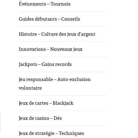
Événements – Tournois
Guides débutants – Conseils
Histoire – Culture des jeux d'argent
Innovations – Nouveaux jeux
Jackpots – Gains records
Jeu responsable – Auto-exclusion
volontaire
Jeux de cartes – Blackjack
Jeux de casino – Dés
Jeux de stratégie – Techniques