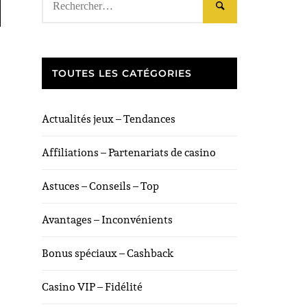
TOUTES LES CATÉGORIES
Actualités jeux – Tendances
Affiliations – Partenariats de casino
Astuces – Conseils – Top
Avantages – Inconvénients
Bonus spéciaux – Cashback
Casino VIP – Fidélité