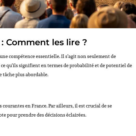
 : Comment les lire ?
st une compétence essentielle. Il s’agit non seulement de
ce qu’ils signifient en termes de probabilité et de potentiel de
 tâche plus abordable.
 courantes en France. Par ailleurs, il est crucial de se
ote pour prendre des décisions éclairées.