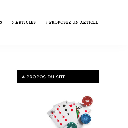
S
> ARTICLES
> PROPOSEZ UN ARTICLE
A PROPOS DU SITE