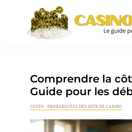
Skip
to
content
Comprendre la côte
Guide pour les dé
COTES - PROBABILITÉS DES JEUX DE CASINO