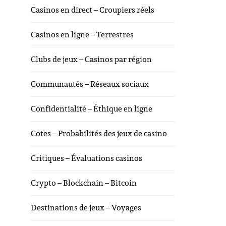
Casinos en direct – Croupiers réels
Casinos en ligne – Terrestres
Clubs de jeux – Casinos par région
Communautés – Réseaux sociaux
Confidentialité – Éthique en ligne
Cotes – Probabilités des jeux de casino
Critiques – Évaluations casinos
Crypto – Blockchain – Bitcoin
Destinations de jeux – Voyages