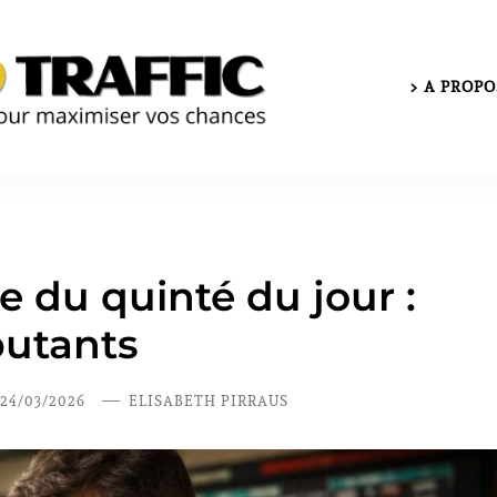
> A PROPO
 du quinté du jour :
butants
—
24/03/2026
ELISABETH PIRRAUS