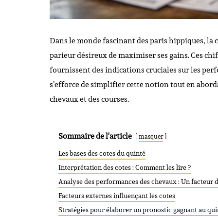
Dans le monde fascinant des paris hippiques, la 
parieur désireux de maximiser ses gains. Ces chi
fournissent des indications cruciales sur les per
s’efforce de simplifier cette notion tout en abord
chevaux et des courses.
Sommaire de l'article
masquer
Les bases des cotes du quinté
Interprétation des cotes : Comment les lire ?
Analyse des performances des chevaux : Un facteur 
Facteurs externes influençant les cotes
Stratégies pour élaborer un pronostic gagnant au qui