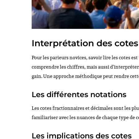
Interprétation des cotes
Pour les parieurs novices, savoir lire les cotes e
comprendre les chiffres, mais aussi d’interpréter 
gain. Une approche méthodique peut rendre cette
Les différentes notations
Les cotes fractionnaires et décimales sont les plus
familiariser avec les nuances de chaque type de c
Les implications des cotes