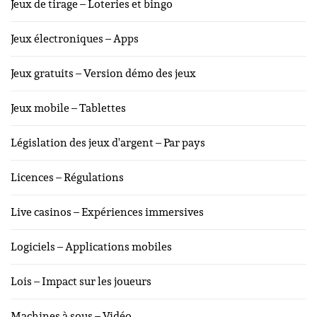
Jeux de tirage – Loteries et bingo
Jeux électroniques – Apps
Jeux gratuits – Version démo des jeux
Jeux mobile – Tablettes
Législation des jeux d'argent – Par pays
Licences – Régulations
Live casinos – Expériences immersives
Logiciels – Applications mobiles
Lois – Impact sur les joueurs
Machines à sous – Vidéo