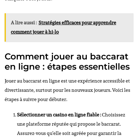
A lire aussi :
Stratégies efficaces pour apprendre
comment jouer à hi-lo
Comment jouer au baccarat
en ligne : étapes essentielles
Jouer au baccarat en ligne est une expérience accessible et
divertissante, surtout pour les nouveaux joueurs. Voici les
étapes à suivre pour débuter.
Sélectionner un casino en ligne fiable :
Choisissez
une plateforme réputée qui propose le baccarat.
Assurez-vous qu’elle soit agréée pour garantir la