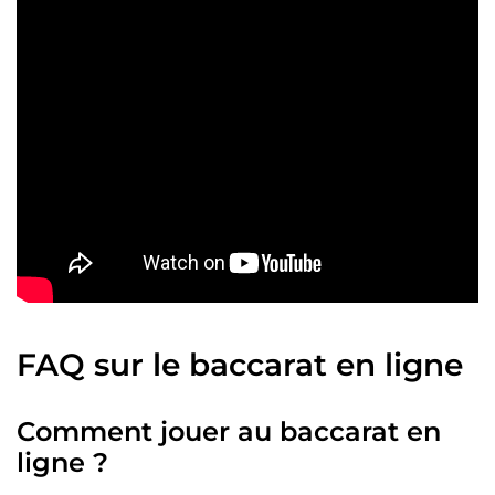
FAQ sur le baccarat en ligne
Comment jouer au baccarat en
ligne ?