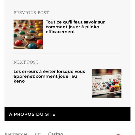
Post
PREVIOUS POST
navigation
Tout ce qu’il faut savoir sur
comment jouer à plinko
efficacement
NEXT POST
Les erreurs à éviter lorsque vous
apprenez comment jouer au
keno
A PROPOS DU SITE
Bienvenue sur
Casino