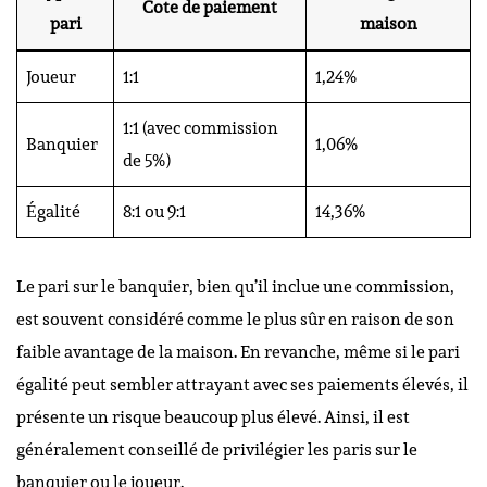
Cote de paiement
pari
maison
Joueur
1:1
1,24%
1:1 (avec commission
Banquier
1,06%
de 5%)
Égalité
8:1 ou 9:1
14,36%
Le pari sur le banquier, bien qu’il inclue une commission,
est souvent considéré comme le plus sûr en raison de son
faible avantage de la maison. En revanche, même si le pari
égalité peut sembler attrayant avec ses paiements élevés, il
présente un risque beaucoup plus élevé. Ainsi, il est
généralement conseillé de privilégier les paris sur le
banquier ou le joueur.