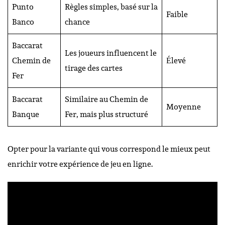
Punto
Règles simples, basé sur la
Faible
Banco
chance
Baccarat
Les joueurs influencent le
Chemin de
Élevé
tirage des cartes
Fer
Baccarat
Similaire au Chemin de
Moyenne
Banque
Fer, mais plus structuré
Opter pour la variante qui vous correspond le mieux peut
enrichir votre expérience de jeu en ligne.