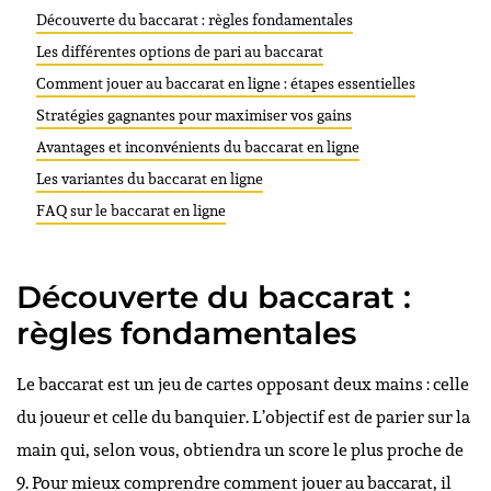
Découverte du baccarat : règles fondamentales
Les différentes options de pari au baccarat
Comment jouer au baccarat en ligne : étapes essentielles
Stratégies gagnantes pour maximiser vos gains
Avantages et inconvénients du baccarat en ligne
Les variantes du baccarat en ligne
FAQ sur le baccarat en ligne
Découverte du baccarat :
règles fondamentales
Le baccarat est un jeu de cartes opposant deux mains : celle
du joueur et celle du banquier. L’objectif est de parier sur la
main qui, selon vous, obtiendra un score le plus proche de
9. Pour mieux comprendre comment jouer au baccarat, il