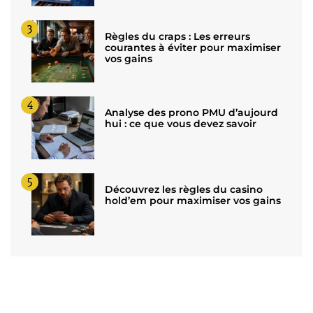
Règles du craps : Les erreurs
courantes à éviter pour maximiser
vos gains
Analyse des prono PMU d’aujourd
hui : ce que vous devez savoir
Découvrez les règles du casino
hold’em pour maximiser vos gains