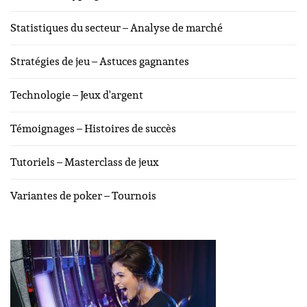
Statistiques du secteur – Analyse de marché
Stratégies de jeu – Astuces gagnantes
Technologie – Jeux d'argent
Témoignages – Histoires de succès
Tutoriels – Masterclass de jeux
Variantes de poker – Tournois