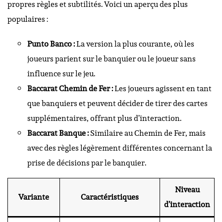
propres règles et subtilités. Voici un aperçu des plus
populaires :
Punto Banco :
La version la plus courante, où les
joueurs parient sur le banquier ou le joueur sans
influence sur le jeu.
Baccarat Chemin de Fer :
Les joueurs agissent en tant
que banquiers et peuvent décider de tirer des cartes
supplémentaires, offrant plus d’interaction.
Baccarat Banque :
Similaire au Chemin de Fer, mais
avec des règles légèrement différentes concernant la
prise de décisions par le banquier.
Niveau
Variante
Caractéristiques
d’interaction